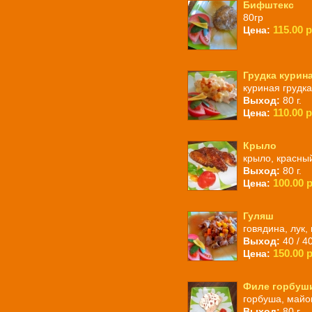
Бифштекс
80гр
115.00 р
Цена:
Грудка курин
куриная грудка
Выход:
80 г.
110.00 р
Цена:
Крыло
крыло, красны
Выход:
80 г.
100.00 р
Цена:
Гуляш
говядина, лук,
Выход:
40 / 40
150.00 р
Цена:
Филе горбуши
горбуша, майо
Выход:
80 г.