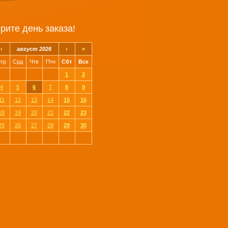
рите день заказа!
‹
август 2026
›
»
тр
Срд
Чтв
Птн
Сбт
Вск
1
2
4
5
6
7
8
9
11
12
13
14
15
16
18
19
20
21
22
23
25
26
27
28
29
30