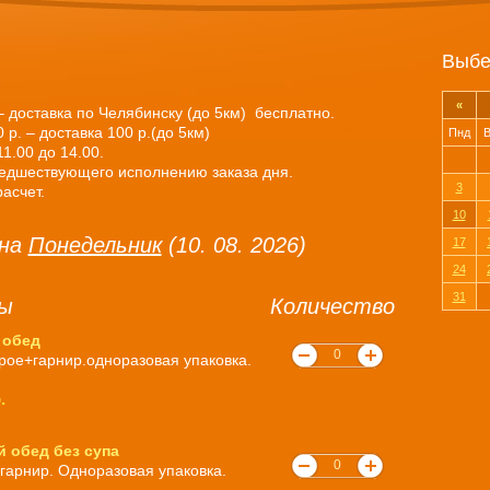
Выбе
«
 – доставка по Челябинску (до 5км) бесплатно.
р. – доставка 100 р.(до 5км)
Пнд
В
1.00 до 14.00.
редшествующего исполнению заказа дня.
3
асчет.
10
 на
Понедельник
(10. 08. 2026)
17
24
31
ды
Количество
 обед
орое+гарнир.одноразовая упаковка.
.
 обед без супа
+гарнир. Одноразовая упаковка.