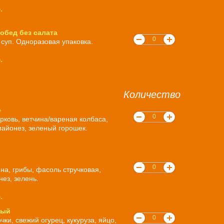
.
обед без салата
 суп. Одноразовая упаковка.
.
Количество
е
рковь, ветчина/вареная колбаса,
майонез, зеленый горошек.
на, грибы, фасоль стручковая,
нез, зелень.
.
вый
ки, свежий огурец, кукуруза, яйцо,