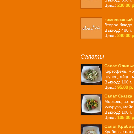
Выход:
330 г.
230.00 р
Цена:
комплексный 
Второе блюдо,
Выход:
480 г.
240.00 р
Цена:
Салаты
Салат Оливь
Картофель, мо
огурец, яйцо, 
Выход:
100 г.
95.00 р.
Цена:
Салат Сказка
Морковь, ветчи
кукуруза, майо
Выход:
100 г.
105.00 р
Цена:
Салат Крабо
Крабовые палоч