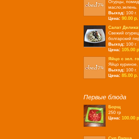
Огурцы, помид
масло,зелень.
Выход:
100 г.
90.00 р.
Цена:
Салат Делика
Свежий огурец,
болгарский пер
Выход:
100 г.
105.00 р
Цена:
Яйцо с зел. 
Яйцо куриное,
Выход:
100 г.
85.00 р.
Цена:
Первые блюда
Борщ
250 гр
100.00 р
Цена:
Суп Лапша