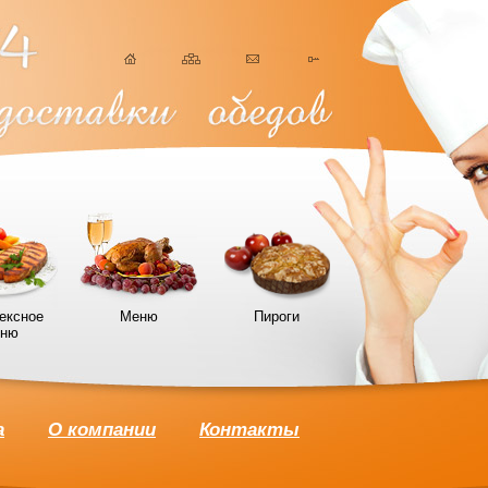
ексное
Меню
Пироги
ню
а
О компании
Контакты