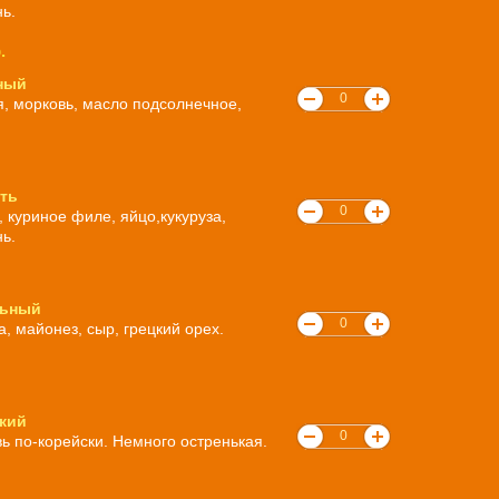
ь.
.
ный
я, морковь, масло подсолнечное,
ть
 куриное филе, яйцо,кукуруза,
ь.
льный
, майонез, сыр, грецкий орех.
кий
ь по-корейски. Немного остренькая.