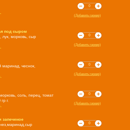
.
(Добавить гарнир)
ая под сыром
, лук, морковь, сыр
(Добавить гарнир)
.
й маринад, чеснок,
(Добавить гарнир)
.
 морковь, соль, перец, томат
 гр г.
(Добавить гарнир)
.
 запеченое
нез,маринад,сыр