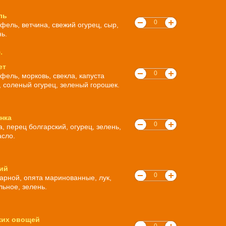
ль
ель, ветчина, свежий огурец, сыр,
ь.
.
ет
фель, морковь, свекла, капуста
 соленый огурец, зеленый горошек.
нка
, перец болгарский, огурец, зелень,
асло.
ий
арной, опята маринованные, лук,
льное, зелень.
жих овощей