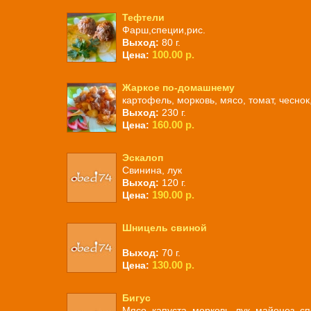
Тефтели
Фарш,специи,рис.
Выход:
80 г.
100.00 р.
Цена:
Жаркое по-домашнему
картофель, морковь, мясо, томат, чеснок
Выход:
230 г.
160.00 р.
Цена:
Эскалоп
Свинина, лук
Выход:
120 г.
190.00 р.
Цена:
Шницель свиной
Выход:
70 г.
130.00 р.
Цена:
Бигус
Мясо, капуста, морковь, лук, майонез, с